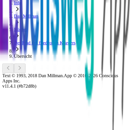
Info
Dan Millman
Bücher
Der Pfad des friedvollen Kriegers
Übersicht
Text © 1993, 2018 Dan Millman.
App
© 2010-2026 Conscious
Apps Inc.
v
11.4.1
(#
b72d8b
)