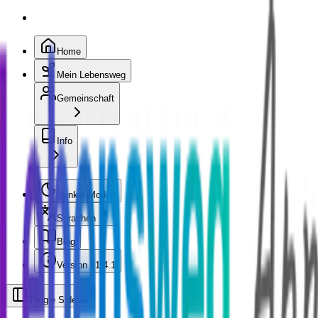
Home
Mein Lebensweg
Gemeinschaft
Info
Dunkel Modus
Sprachen
Blog
Version
11.4.1
Toggle Sidebar